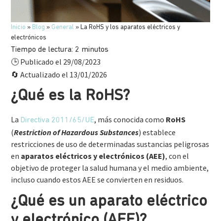
Inicio
»
Blog
»
General
»
La RoHS y los aparatos eléctricos y
electrónicos
Tiempo de lectura:
2
minutos
Publicado el 29/08/2023
🕒
Actualizado el 13/01/2026
🔄
¿Qué es la RoHS?
La
, más conocida como
RoHS
Directiva 2011/65/UE
(
Restriction of Hazardous Substances
) establece
restricciones de uso de determinadas sustancias peligrosas
en
aparatos eléctricos y electrónicos (AEE)
, con el
objetivo de proteger la salud humana y el medio ambiente,
incluso cuando estos AEE se convierten en residuos.
¿Qué es un aparato eléctrico
y electrónico (AEE)?