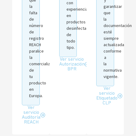
que
y
con
la
garantizar
experiencia
falta
que
en
de
la
productos
número
documentación
desinfectantes
de
esté
de
registro
siempre
todo
REACH
actualizada
tipo.
paralice
conforme
la
a
Ver servicio
comercialización
la
Autorización
BPR
de
normativa
tu
vigente.
producto
Ver
en
servicio
Europa.
Etiquetado
CLP
Ver
servicio
Auditoría
REACH