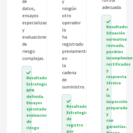
de
y
adecuada.
datos,
ningún
ensayos
otro
especializados
operador
Resultado:
y
la
Situación
evaluaciones
ha
normativa
de
registrado
revisada,
riesgo
previamente
posibles
complejas.
en
incumplimien
rectificados
la
y
cadena
respuesta
Resultado:
de
técnica
Estrategia
suministro.
a
BPR
la
definida.
inspección
Ensayos
Resultado:
preparada
ejecutados,
Estrategia
y
evaluaciones
de
con
de
registro
garantías.
riesgo
por
Riesgo