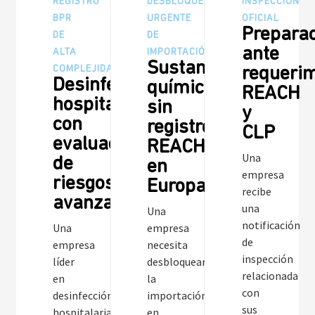
REGISTRO
DESBLOQUEO
INSPECCIÓN
BPR
URGENTE
OFICIAL
Prepara
DE
DE
ante
ALTA
IMPORTACIÓN
Sustancia
COMPLEJIDAD
requeri
Desinfectantes
química
REACH
hospitalarios
sin
y
con
registro
CLP
evaluación
REACH
Una
de
en
empresa
riesgos
Europa
recibe
avanzada
una
Una
notificación
Una
empresa
de
empresa
necesita
inspección
líder
desbloquear
relacionada
en
la
con
desinfección
importación
sus
hospitalaria
en