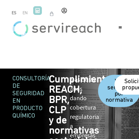
ES
EN
Cumplimiento
Más de 25
CONSULTORÍA
Ver
Solic
DE
años
servicios
propu
REACH,
SEGURIDAD
por
dando
BPR,
normativa
EN
cobertura
PRODUCTO
CLP
regulatoria
QUÍMICO
y de
a
normativas
empresas