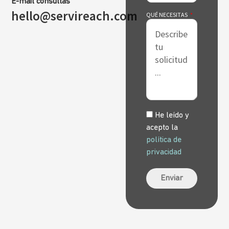
E-mail consultas
hello@servireach.com
QUÉ NECESITAS
He leído y
acepto la
política de
privacidad
Enviar