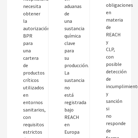
obligaciones
necesita
aduanas
en
obtener
de
materia
la
una
de
autorización
sustancia
REACH
BPR
química
y
para
clave
CLP,
una
para
con
cartera
su
posible
de
producción.
detección
productos
La
de
críticos
sustancia
incumplimient
utilizados
no
y
en
está
sanción
entornos
registrada
si
sanitarios,
bajo
no
con
REACH
responde
requisitos
en
de
estrictos
Europa
forma