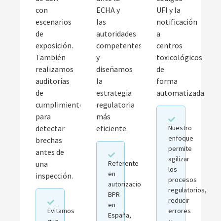
con
ECHA y
UFI y la
escenarios
las
notificación
de
autoridades
a
exposición.
competentes,
centros
También
y
toxicológicos
realizamos
diseñamos
de
auditorías
la
forma
de
estrategia
automatizada.
cumplimiento
regulatoria
para
más
detectar
eficiente.
Nuestro
enfoque
brechas
permite
antes de
agilizar
una
Referente
los
en
inspección.
procesos
autorizaciones
regulatorios,
BPR
reducir
en
Evitamos
errores
España,