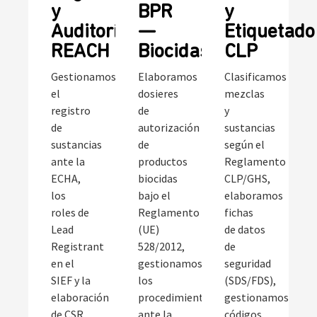
y
BPR
y
Auditoría
—
Etiquetado
REACH
Biocidas
CLP
Gestionamos
Elaboramos
Clasificamos
el
dosieres
mezclas
registro
de
y
de
autorización
sustancias
sustancias
de
según el
ante la
productos
Reglamento
ECHA,
biocidas
CLP/GHS,
los
bajo el
elaboramos
roles de
Reglamento
fichas
Lead
(UE)
de datos
Registrant
528/2012,
de
en el
gestionamos
seguridad
SIEF y la
los
(SDS/FDS),
elaboración
procedimientos
gestionamos
de CSR
ante la
códigos