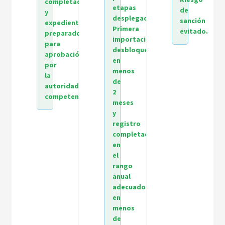
completadas
etapas
de
y
desplegada.
sanción
expediente
Primera
evitado.
preparado
importación
para
desbloqueada
aprobación
en
por
menos
la
de
autoridad
2
competente.
meses
y
registro
completado
en
el
rango
anual
adecuado
en
menos
de