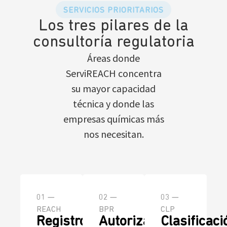
SERVICIOS PRIORITARIOS
Los tres pilares de la
consultoría regulatoria
Áreas donde
ServiREACH concentra
su mayor capacidad
técnica y donde las
empresas químicas más
nos necesitan.
01 —
02 —
03 —
REACH
BPR
CLP
Registro
Autorización
Clasificaci