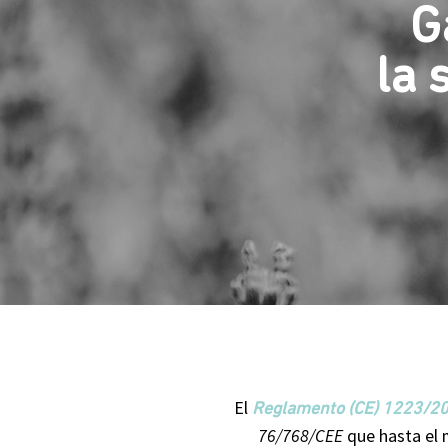
G
la 
El
Reglamento (CE) 1223/2
76/768/CEE
que hasta el m