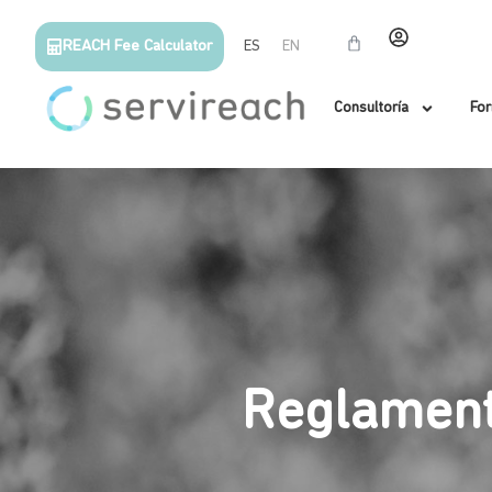
REACH Fee Calculator
ES
EN
Consultoría
Fo
Reglament