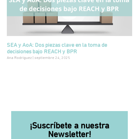
SEA y AoA: Dos piezas clave en la toma de
decisiones bajo REACH y BPR
Ana Rodríguez
septiembre 24, 2025
¡Suscríbete a nuestra
Newsletter!