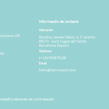
Información de contacto
Ubicación
xclusivo OR
Rambla Jaume Sàbat, 4, 1ª planta
08172 - Sant Cugat del Vallès
Barcelona (Spain)
Teléfono
ios
(+34) 935879228
Email
hello@servireach.com
acidad
Condiciones de contratación