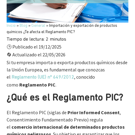
Inicio
»
Blog
»
General
»
Importación y exportación de productos
químicos ¿Te afecta el Reglamento PIC?
Tiempo de lectura:
2
minutos
Publicado el 19/12/2025
🕒
Actualizado el 22/05/2026
🔄
Si tu empresa importa o exporta productos químicos desde
la Unión Europea, es fundamental que conozcas
el
, conocido
Reglamento (UE) nº 649/2012
como
Reglamento PIC
.
¿Qué es el Reglamento PIC?
El Reglamento PIC (siglas de
Prior Informed Consent
,
Consentimiento Fundamentado Previo) regula
el
comercio internacional de determinados productos
químicos peligrosos
. Su objetivo es garantizar que los