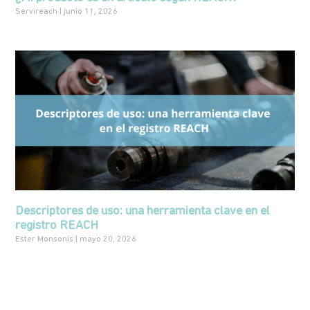
Servireach
junio 11, 2026
Descriptores de uso: una herramienta clave en el
registro REACH
Ester Monsonís
mayo 20, 2026