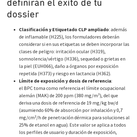
definirán el éxito de tu
dossier
Clasificación y Etiquetado CLP ampliado
: además
de inflamable (H225), los formuladores deberán
considerar si en sus etiquetas se deben incorporar las
clases de peligro: irritación ocular (H319),
somnolencia/vértigo (H336), sequedad o grietas en
la piel (EUH066), daño a órganos por exposición
repetida (H373) y riesgo en lactancia (H362).
Límite de exposición y dosis de referencia
:
el BPC toma como referencia el límite ocupacional
alemán (MAK) de 200 ppm (380 mg/m³), del que
deriva una dosis de referencia de 19 mg/kg bw/d
(asumiendo 60% de absorción por inhalación y 0,7
mg/cm²/h de penetración dérmica para soluciones al
25% de etanol en agua). Este valor se aplica a todos
los perfiles de usuario y duración de exposición,