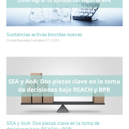
Sustancias activas biocidas nuevas
Cristel Buixeda
octubre 27, 2025
SEA y AoA: Dos piezas clave en la toma de