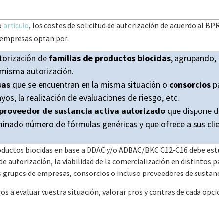
o
, los costes de solicitud de autorización de acuerdo al BPR
artículo
s empresas optan por:
utorización de
familias de productos biocidas
, agrupando, 
 misma autorización.
sas
que se encuentran en la misma situación o
consorcios
p
os, la realización de evaluaciones de riesgo, etc.
proveedor de sustancia activa autorizado
que dispone de
inado número de fórmulas genéricas y que ofrece a sus clie
roductos biocidas en base a DDAC y/o ADBAC/BKC C12-C16 debe estu
de autorización, la viabilidad de la comercialización en distintos p
s grupos de empresas, consorcios o incluso proveedores de sustanc
s a evaluar vuestra situación, valorar pros y contras de cada opci