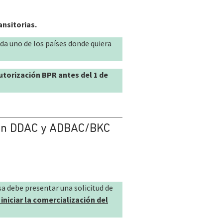
nsitorias.
da uno de los países donde quiera
utorización BPR antes del 1 de
 con DDAC y ADBAC/BKC
sa debe presentar una solicitud de
 iniciar la comercialización del