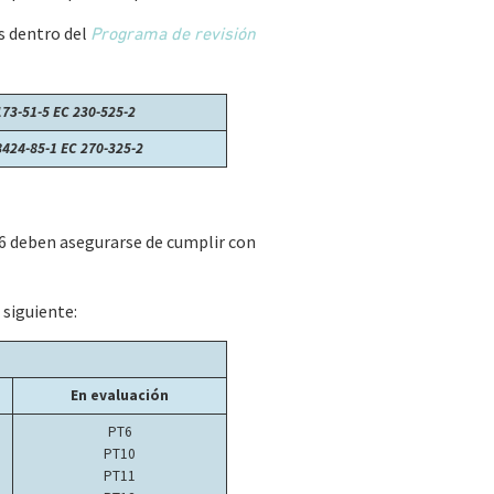
s dentro del
Programa de revisión
173-51-5
EC 230-525-2
8424-85-1
EC 270-325-2
6 deben asegurarse de cumplir con
 siguiente:
En evaluación
PT6
PT10
PT11