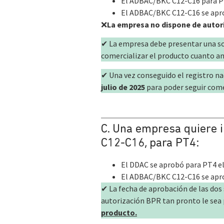
El ADBAC/BKC C12-C16 para PT2
El ADBAC/BKC C12-C16 se apro
❌
La empresa no dispone de autori
✔ La empresa debe presentar una sol
comercializar el producto cuanto an
✔ Una vez conseguido el registro na
julio de 2025
para poder seguir come
C. Una empresa quiere 
C12-C16, para PT4:
El DDAC se aprobó para PT4 e
El ADBAC/BKC C12-C16 se apr
✔ La fecha de aprobación de las dos 
autorización BPR tan pronto le sea 
producto.