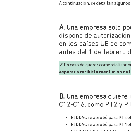
A continuación, se detallan algunos 
A
. Una empresa solo po
dispone de autorización
en los países UE de com
antes del 1 de
febrero 
✔ En caso de querer comercializar n
esperar a recibir la resolución de 
B.
Una empresa quiere i
C12-C16, como PT2 y P
El DDAC se aprobó para PT2 e
El DDAC se aprobó para PT4 el