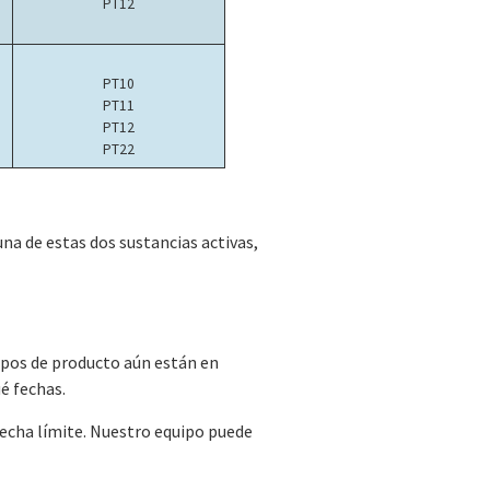
PT12
PT10
PT11
PT12
PT22
a de estas dos sustancias activas,
tipos de producto aún están en
é fechas.
fecha límite. Nuestro equipo puede