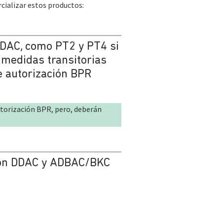
rcializar estos productos:
DDAC, como PT2 y PT4 si
 medidas transitorias
e autorización BPR
utorización BPR, pero, deberán
 con DDAC y ADBAC/BKC