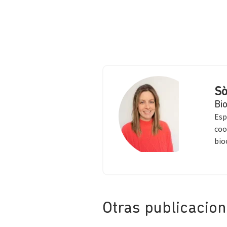
Sò
Bi
Esp
coo
bio
Otras publicacio