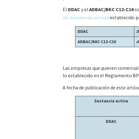
El
DDAC
y el
ADBAC/BKC C12-C16
so
establecido p
de sustancias activas
DDAC
D
ADBAC/BKC C12-C16
A
Las empresas que quieren comercial
lo establecido en el Reglamento BPR
A fecha de publicación de este artíc
Sustancia activa
DDAC