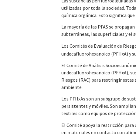
Las sustancias perfluoroalquiladas 
utilizadas por toda la sociedad. Tod
química orgánica. Esto significa qu
La mayoría de las PFAS se propagan
subterráneas, las superficiales y el s
Los Comités de Evaluación de Riesg
undecafluorohexanoico (PFHxA) y su
El Comité de Análisis Socioeconómic
undecafluorohexanoico (PFHxA), sus 
Riesgos (RAC) para restringir estas 
ambiente.
Los PFHxAs son un subgrupo de susta
persistentes y móviles. Son amplia
textiles como equipos de protección 
El Comité apoya la restricción para
en materiales en contacto con alime