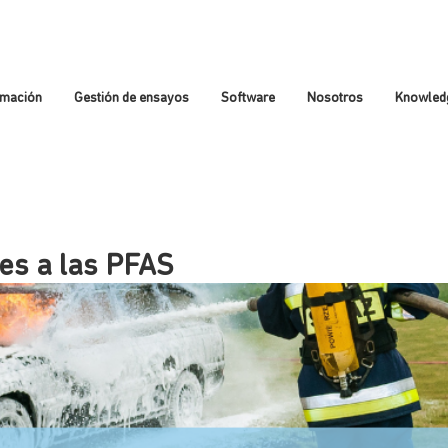
rmación
Gestión de ensayos
Software
Nosotros
Knowled
es a las PFAS