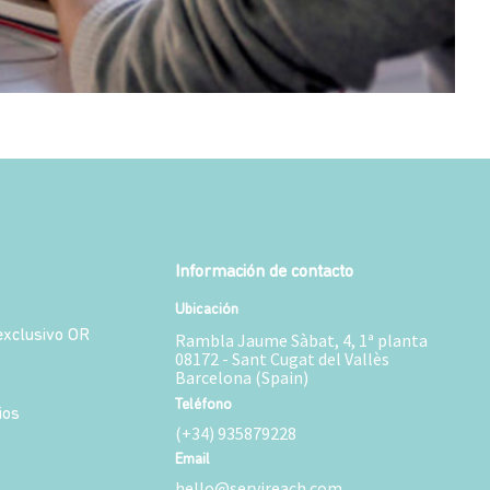
Información de contacto
Ubicación
xclusivo OR
Rambla Jaume Sàbat, 4, 1ª planta
08172 - Sant Cugat del Vallès
Barcelona (Spain)
Teléfono
ios
(+34) 935879228
Email
hello@servireach.com