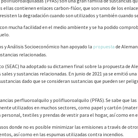
y polifluoroalquiladas (PFAS) son una gran familia de sustancias 
as ellas contienen enlaces carbon-flúor, que son unos de los enlac
e resisten la degradación cuando son utilizados y también cuando 
 con mucha facilidad en el medio ambiente y se ha podido compro
uelo.
os y Análisis Socioeconómico han apoyado la
de Alemania
propuesta
stancias relacionadas.
o (SEAC) ha adoptado su dictamen final sobre la propuesta de Alem
sales y sustancias relacionadas. En junio de 2021 ya se emitió una
sustancias dado que se consideran sustancias que pueden ser pelig
ncias perfluoroalquilo y polifluoroalquilo (PFAS). Se sabe que la
mente utilizados en muchos sectores, como papel y cartón (mater
personal, textiles y prendas de vestir para el hogar, así como en
 usos donde no es posible minimizar las emisiones a través de otr
ntos, así como en las espumas utilizadas contra incendios.