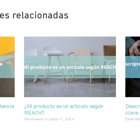
nes relacionadas
tancia
¿Mi producto es un artículo según
Descri
REACH?
clave 
Servireach
junio 11, 2026
Ester M