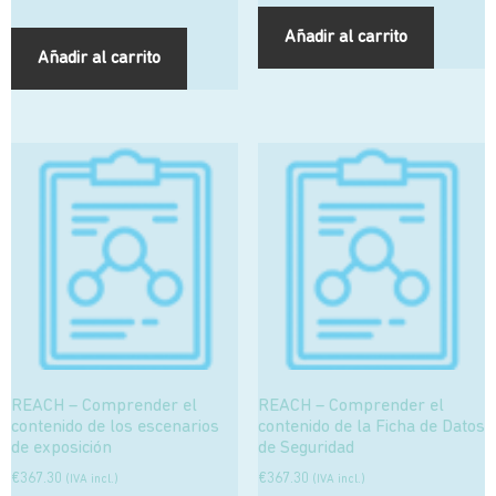
Añadir al carrito
Añadir al carrito
REACH – Comprender el
REACH – Comprender el
contenido de los escenarios
contenido de la Ficha de Datos
de exposición
de Seguridad
€
367.30
€
367.30
(IVA incl.)
(IVA incl.)