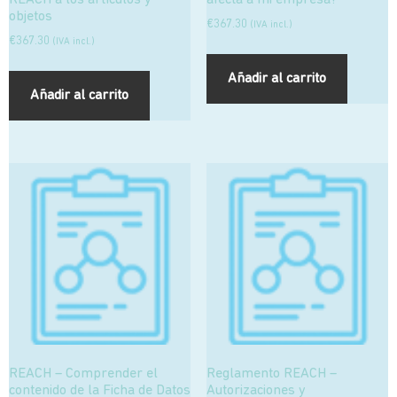
REACH a los artículos y
afecta a mi empresa?
objetos
€
367.30
(IVA incl.)
€
367.30
(IVA incl.)
Añadir al carrito
Añadir al carrito
REACH – Comprender el
Reglamento REACH –
contenido de la Ficha de Datos
Autorizaciones y