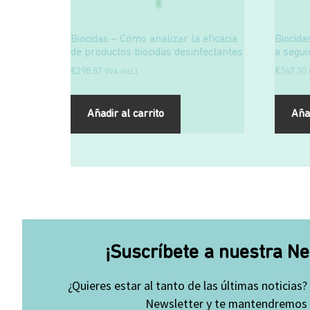
Biocidas – Cómo analizar la eficacia
Biocida
de productos biocidas desinfectantes
a segui
€
298.87
€
367.30
(IVA incl.)
Añadir al carrito
Añad
¡Suscríbete a nuestra Ne
¿Quieres estar al tanto de las últimas noticias?
Newsletter y te mantendremos a