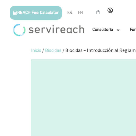
REACH Fee Calculator
ES
EN
Consultoría
Fo
/
/ Biocidas – Introducción al Regla
Inicio
Biocidas