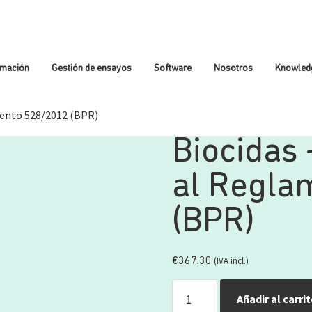
rmación
Gestión de ensayos
Software
Nosotros
Knowled
mento 528/2012 (BPR)
Biocidas 
al Regla
(BPR)
(IVA incl.)
€
367.30
Añadir al carri