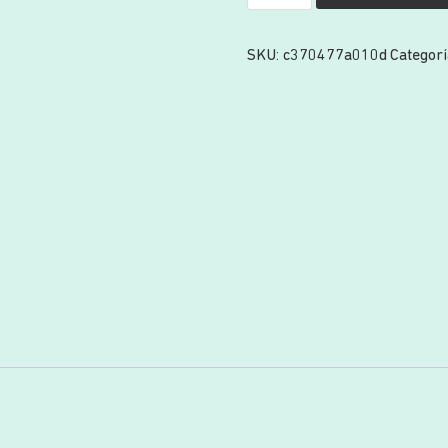
SKU:
c370477a010d
Categorí