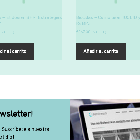
s – El dosier BPR: Estrategias
Biocidas – Cómo usar IUCLID 
r
R4BP3
€
367.30
(IVA incl.)
(IVA incl.)
ir al carrito
Añadir al carrito
wsletter!
 ¡Suscríbete a nuestra
l día!