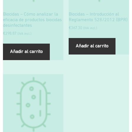
Biocidas – Cómo analizar la
Biocidas – Introducción al
eficacia de productos biocidas
Reglamento 528/2012 (BPR)
desinfectantes
€
367.30
(IVA incl.)
€
298.87
(IVA incl.)
Añadir al carrito
Añadir al carrito