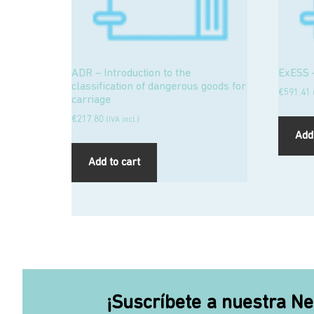
ADR – Introduction to the
ExESS –
classification of dangerous goods for
€
591.41
carriage
€
217.80
(IVA incl.)
Add 
Add to cart
¡Suscríbete a nuestra Ne