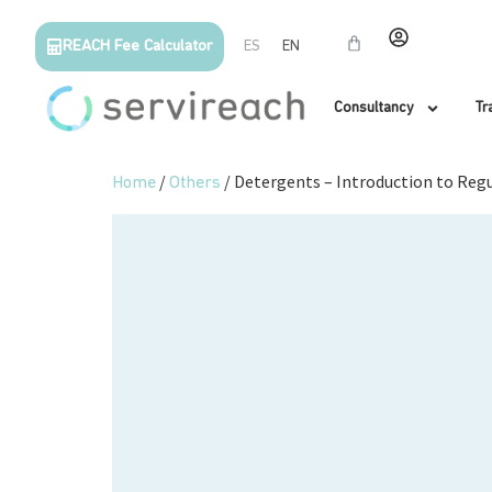
REACH Fee Calculator
ES
EN
Consultancy
Tr
/
/ Detergents – Introduction to Reg
Home
Others