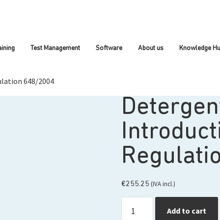
aining
Test Management
Software
About us
Knowledge H
ulation 648/2004
Detergen
Introduct
Regulati
(IVA incl.)
€
255.25
Add to cart