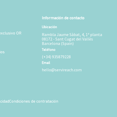
Información de contacto
Ubicación
xclusivo OR
Rambla Jaume Sàbat, 4, 1ª planta
08172 - Sant Cugat del Vallès
Barcelona (Spain)
Teléfono
ios
(+34) 935879228
Email
hello@servireach.com
acidad
Condiciones de contratación