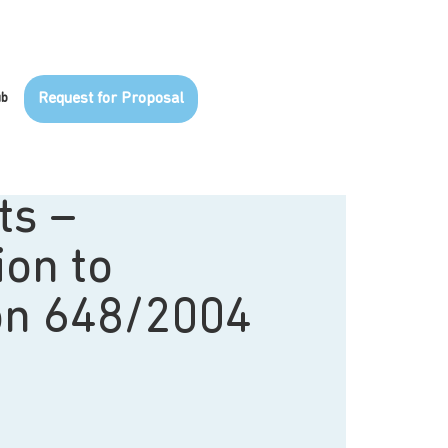
ub
Request for Proposal
ts –
ion to
on 648/2004