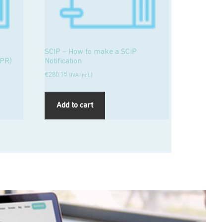
SCIP – How to make a SCIP
FPR)
Notification
€
280.15
(IVA incl.)
Add to cart