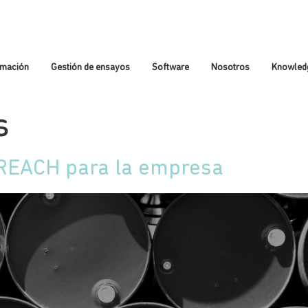
rmación
Gestión de ensayos
Software
Nosotros
Knowled
s
 REACH para la empresa