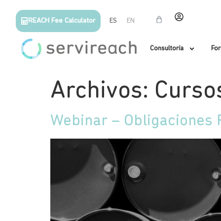
REACH Fee Calculator
ES
EN
Consultoría
Fo
Archivos:
Curso
Webinar – Obligaciones