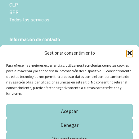
CLP
BPR
Todos los servicios
Información de contacto
Ubicación
Gestionar consentimiento
Rambla Jaume Sàbat, 4, 1ª planta 08172 - Sant Cugat del
Vallès Barcelona (Spain)
Para ofrecer las mejores experiencias, utilizamos tecnologías como las cookies
para almacenar y/o acceder a la información del dispositivo. El consentimiento
Teléfono
de estas tecnologías nos permitirá procesar datos como el comportamiento de
(+34) 935879228
navegación o las identificaciones únicas en este sitio. No consentir o retirar el
consentimiento, puede afectar negativamente a ciertas características y
Email
funciones.
hello@servireach.com
Aceptar
Todos los derechos reservados
Denegar
Política de
Aviso
Política de
Condiciones de
Cookies
Legal
Privacidad
contratación
Ver preferencias