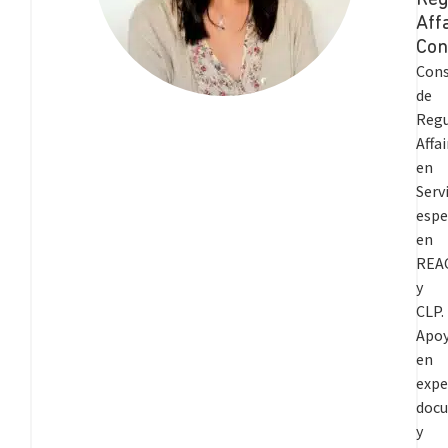
Reg
Aff
Con
Cons
de
Regu
Affai
en
Ser
espe
en
REA
y
CLP.
Apo
en
expe
doc
y