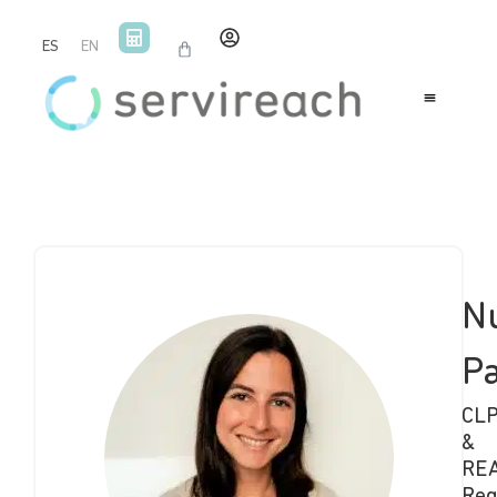
ES
EN
N
P
CL
&
RE