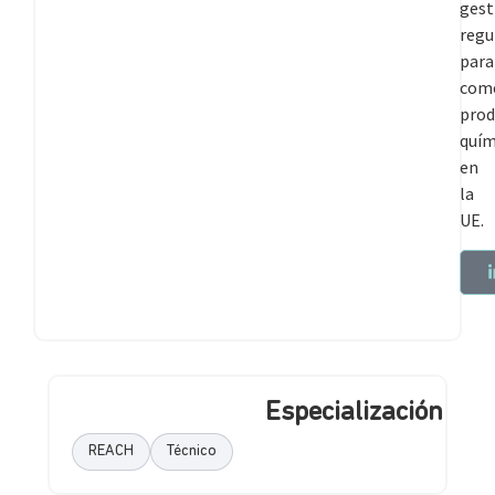
gest
regu
para
come
prod
quím
en
la
UE.
Especialización
REACH
Técnico