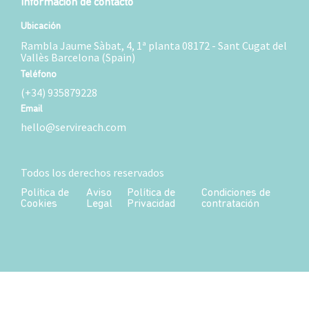
Información de contacto
Ubicación
Rambla Jaume Sàbat, 4, 1ª planta 08172 - Sant Cugat del
Vallès Barcelona (Spain)
Teléfono
(+34) 935879228
Email
hello@servireach.com
Todos los derechos reservados
Política de
Aviso
Política de
Condiciones de
Cookies
Legal
Privacidad
contratación